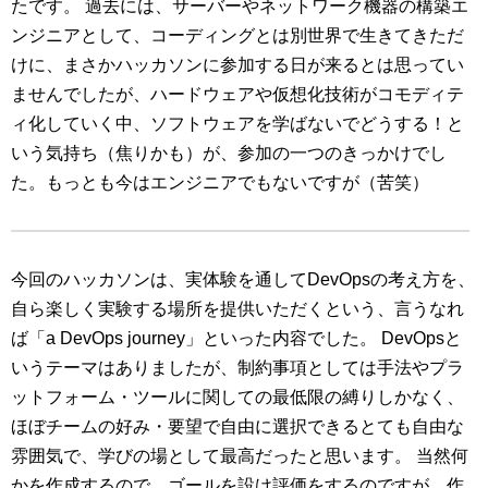
たです。 過去には、サーバーやネットワーク機器の構築エ
ンジニアとして、コーディングとは別世界で生きてきただ
けに、まさかハッカソンに参加する日が来るとは思ってい
ませんでしたが、ハードウェアや仮想化技術がコモディテ
ィ化していく中、ソフトウェアを学ばないでどうする！と
いう気持ち（焦りかも）が、参加の一つのきっかけでし
た。もっとも今はエンジニアでもないですが（苦笑）
今回のハッカソンは、実体験を通してDevOpsの考え方を、
自ら楽しく実験する場所を提供いただくという、言うなれ
ば「a DevOps journey」といった内容でした。 DevOpsと
いうテーマはありましたが、制約事項としては手法やプラ
ットフォーム・ツールに関しての最低限の縛りしかなく、
ほぼチームの好み・要望で自由に選択できるとても自由な
雰囲気で、学びの場として最高だったと思います。 当然何
かを作成するので、ゴールを設け評価をするのですが、作