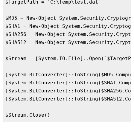
$TargetPath = "C:\Temp\test.dat"

$MD5 = New-Object System.Security.Cryptogra
$SHA1 = New-Object System.Security.Cryptogr
$SHA256 = New-Object System.Security.Crypto
$SHA512 = New-Object System.Security.Crypto
$Stream = [System.IO.File]::Open(`$TargetPa
[System.BitConverter]::ToString($MD5.Comput
[System.BitConverter]::ToString($SHA1.Compu
[System.BitConverter]::ToString($SHA256.Com
[System.BitConverter]::ToString($SHA512.Com